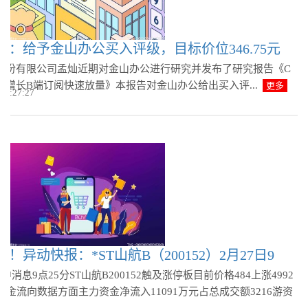
券：给予金山办公买入评级，目标价位346.75元
股份有限公司孟灿近期对金山办公进行研究并发布了研究报告《C
势增长B端订阅快速放量》本报告对金山办公给出买入评...
更多
 09:27:27
！异动快报：*ST山航B（200152）2月27日9
盘中消息9点25分ST山航B200152触及涨停板目前价格484上涨4992
资金流向数据方面主力资金净流入11091万元占总成交额3216游资