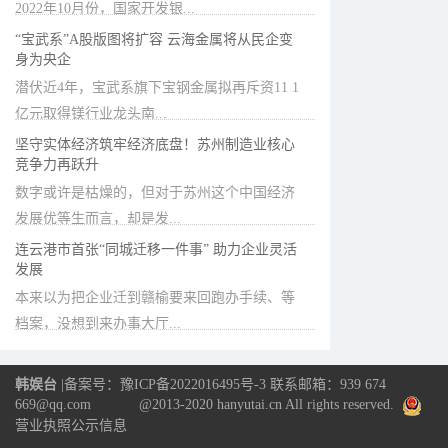
2022年10月份，国家开发银...
“宝武系”A股版图将扩容 云海金属将从民企变
身为央企
潜伏近4年，宝武系旗下宝钢金属拟再斥资11 1
亿元取得镁行业龙头南...
坚守实体经济筑牢经济底盘！苏州制造业核心
竞争力再跃升
数字或许是枯燥的，但对于苏州这个中国经济
发展优等生而言，却是发...
连云港市首张“同城迁移一件事” 助力企业灵活
发展
本来以为把企业迁到赣榆要来回跑办手续、等
档案，没想到来办事大厅...
韩娱台
|
备案号：豫ICP备2022016495号-3
联系邮箱：939 674
669@qq.com @2013-2020
hanyutai.cn
All rights reserved.
营业执照公示信息