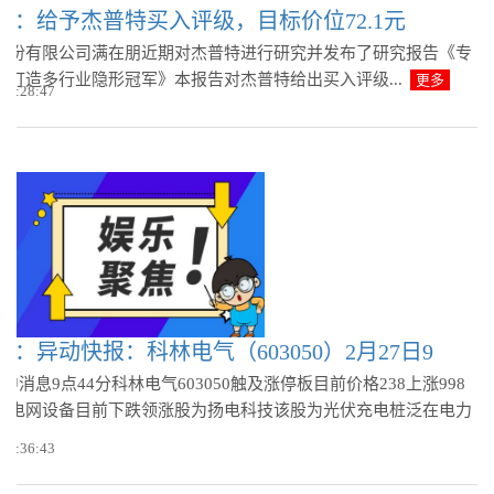
券：给予杰普特买入评级，目标价位72.1元
股份有限公司满在朋近期对杰普特进行研究并发布了研究报告《专
术打造多行业隐形冠军》本报告对杰普特给出买入评级...
更多
 10:28:47
：异动快报：科林电气（603050）2月27日9
盘中消息9点44分科林电气603050触及涨停板目前价格238上涨998
业电网设备目前下跌领涨股为扬电科技该股为光伏充电桩泛在电力
 10:36:43