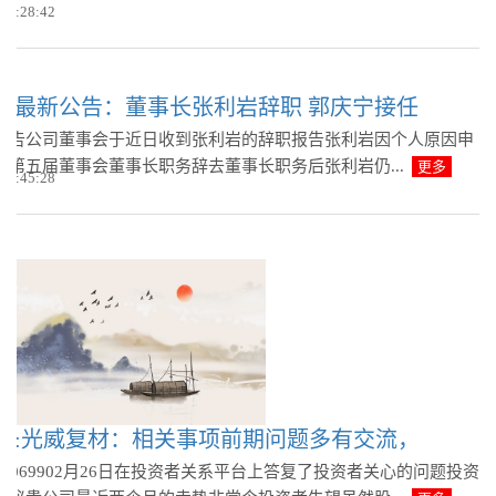
多
 09:28:42
脉最新公告：董事长张利岩辞职 郭庆宁接任
公告公司董事会于近日收到张利岩的辞职报告张利岩因个人原因申
司第五届董事会董事长职务辞去董事长职务后张利岩仍...
更多
 08:45:28
议:光威复材：相关事项前期问题多有交流，
0069902月26日在投资者关系平台上答复了投资者关心的问题投资