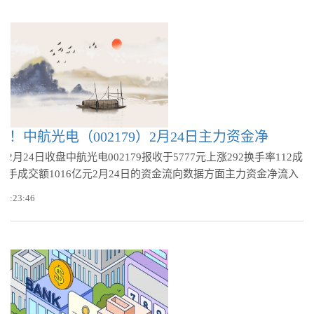
！中航光电（002179）2月24日主力资金净
3年2月24日收盘中航光电002179报收于5777元上涨292换手率112成
7万手成交额1016亿元2月24日的资金流向数据方面主力资金净流入
 09:23:46