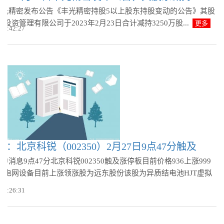
日丰光精密发布公告《丰光精密持股5以上股东持股变动的公告》其股
投资管理有限公司于2023年2月23日合计减持3250万股...
更多
 11:42:27
：北京科锐（002350）2月27日9点47分触及
盘中消息9点47分北京科锐002350触及涨停板目前价格936上涨999
业电网设备目前上涨领涨股为远东股份该股为异质结电池HJT虚拟
多
 10:26:31